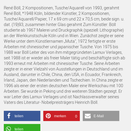
René Böll, 2 Kompositionen, Tusche/Aquarell von 1993, gerahmt
René Böll, *1948 Köln, bildender Künstler, 2 Kompositionen,
Tusche/Aquarell/Papier, 17 x 69 cm und 22 x 70,5 cm, beide sign. u.
dat. (19)93, zusammen hinter Glas gerahmt Zum Künstler: Böll
studierte ab 1967 Malerei und Druckgraphik (speziell: Lithographie)
an der Werkkunstschule Köln und in Wien. Zunächst zeigte er seine
Werke unter dem Künstlernamen „Muta“, 1972 fertigte er erste
Arbeiten mit chinesischer und japanischer Tusche. Von 1975 bis
1988 war Böll Leiter des von ihm mitgegründeten Lamuv Verlages,
seit 1988 ist er wieder als freier Maler tätig und beschäftigte sich ab
1993 erneut mit Arbeiten mit chinesischer Tusche. Seine Arbeiten
zeigte er in einer Vielzahl von Ausstellungen in Deutschland und im
Ausland, darunter in Chile, China, den USA, in Ecuador, Frankreich,
Irland, Japan, den Niederlanden und Tschechien. In China zeigte er
1996 als einer der ersten deutschen Maler eine Werkschau mit 100
Arbeiten. Sie wurde in Peking und drei weiteren Städten gezeigt. Er
war Leiter des Lamuv Verlages und ist Nachlassverwalter seines
Vaters des Literatur- Nobelpreisträgers Heinrich Böll.
teilen
merken
E-Mail
0
teilen