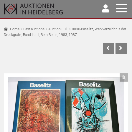
Skip
Skip
to
to
navigation
content
Home
Home
Past auctions
Auction 301
0030-Baselitz, Werkverzeichnis der
Druckgrafik, Band I u. II, Bern-Berlin, 1983, 1987
EX
Auctions
CH
EX
M
Selling & Buying
CH
EX
M
Archive
CH
EX
M
Our Team
🔍
CH
EX
M
Contact
CH
M