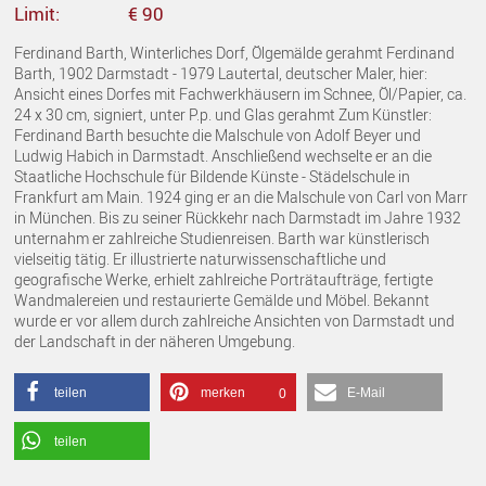
Limit:
€ 90
Ferdinand Barth, Winterliches Dorf, Ölgemälde gerahmt Ferdinand
Barth, 1902 Darmstadt - 1979 Lautertal, deutscher Maler, hier:
Ansicht eines Dorfes mit Fachwerkhäusern im Schnee, Öl/Papier, ca.
24 x 30 cm, signiert, unter P.p. und Glas gerahmt Zum Künstler:
Ferdinand Barth besuchte die Malschule von Adolf Beyer und
Ludwig Habich in Darmstadt. Anschließend wechselte er an die
Staatliche Hochschule für Bildende Künste - Städelschule in
Frankfurt am Main. 1924 ging er an die Malschule von Carl von Marr
in München. Bis zu seiner Rückkehr nach Darmstadt im Jahre 1932
unternahm er zahlreiche Studienreisen. Barth war künstlerisch
vielseitig tätig. Er illustrierte naturwissenschaftliche und
geografische Werke, erhielt zahlreiche Porträtaufträge, fertigte
Wandmalereien und restaurierte Gemälde und Möbel. Bekannt
wurde er vor allem durch zahlreiche Ansichten von Darmstadt und
der Landschaft in der näheren Umgebung.
teilen
merken
E-Mail
0
teilen