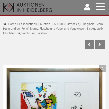
Skip
Skip
to
to
navigation
content
Home
Home
Past auctions
Auction 305
0008-Otmar Alt, 3 Originale: “Vom
Hahn und der Perle”, Blume, Flasche und Vogel und Vogelwesen, 3 x Aquarell/
EX
Auctions
Mischtechnik/Zeichnung, gerahmt
CH
EX
M
Selling & Buying
CH
EX
M
Archive
CH
EX
M
Our Team
CH
🔍
EX
M
Contact
CH
M