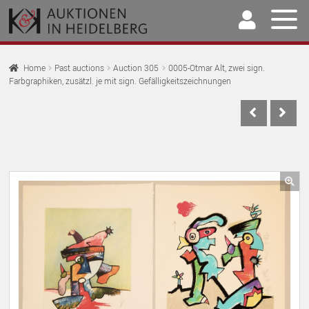
Skip
Skip
to
to
navigation
content
Home
Home
Past auctions
Auction 305
0005-Otmar Alt, zwei sign.
Farbgraphiken, zusätzl. je mit sign. Gefälligkeitszeichnungen
EX
Auctions
CH
EX
M
Selling & Buying
CH
EX
M
Archive
CH
EX
M
Our Team
🔍
CH
EX
M
Contact
CH
M