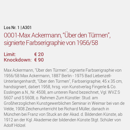
Los Nr. 1 | A301
0001-Max Ackermann, “Über den Türmen”,
signierte Farbserigraphie von 1956/58
Limit:
€ 20
Knockdown:
€ 90
Max Ackermann, "Über den Türmen", signierte Farbserigraphie von
1956/58 Max Ackermann, 1887 Berlin - 1975 Bad Liebenzell-
Unterlangenhardt, "Über den Türmen", Farbserigraphie, 45 x 35 cm,
handsigniert, datiert 1958, hrsg. von Kunstverlag Fingerle & Co.
Esslingen a.N., Nr. 4508, am unteren Rand bezeichnet, Vgl. WVZ S
5607 und S 5608, o. Rahmen Zum Künstler: Stud. am
Großherzoglichen Kunstgewerblichen Seminar in Weimar bei van de
Velde, 1908 Zeichenunterricht bei Richard Müller, danach in
München bei Franz von Stuck an der Akad. d. Bildenden Künste, ab
1912 an der Kgl. Akademie der bildenden Künste Stgt. Schüler von
Adolf Hölzel.